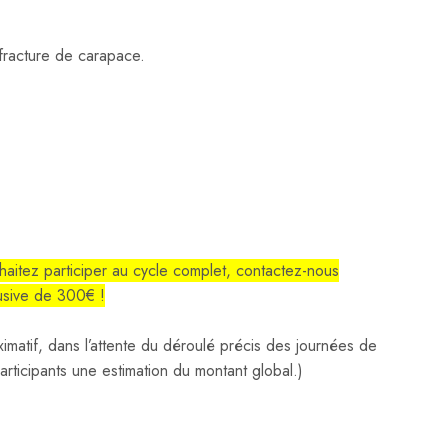
 fracture de carapace.
haitez participer au cycle complet, contactez
-nous
lusive de 300€ !
imatif, dans l’attente du déroulé précis des journées de
articipants une estimation du montant global.
)