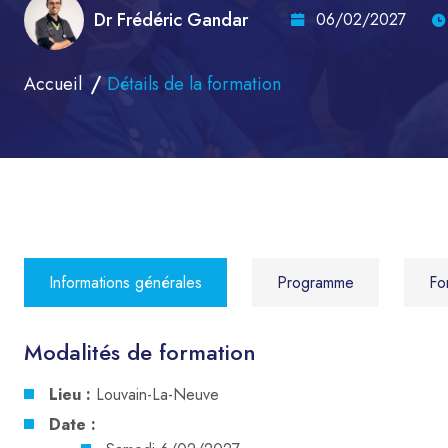
Dr Frédéric Gandar
06/02/2027
Accueil
Détails de la formation
Informations générales
Programme
Fo
Modalités de formation
Lieu :
Louvain-La-Neuve
Date :