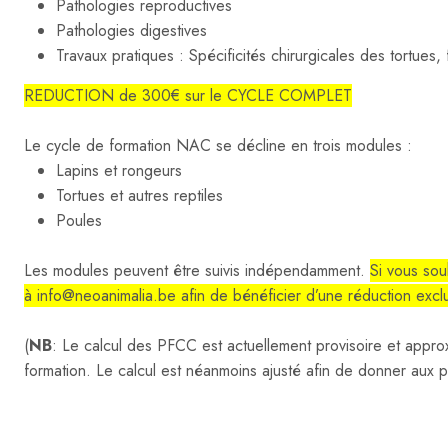
Pathologies reproductives
Pathologies digestives
Travaux pratiques : Spécificités chirurgicales des tortues,
REDUCTION de 300€ sur le CYCLE COMPLET
Le cycle de formation NAC se décline en trois modules :
Lapins et rongeurs
Tortues et autres reptiles
Poules
Les modules peuvent être suivis indépendamment.
Si vous sou
à info@neoanimalia.be afin de bénéficier d’une réduction exc
(
NB
: Le calcul des PFCC est actuellement provisoire et approx
formation. Le calcul est néanmoins ajusté afin de donner aux p