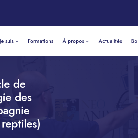
Je suis
Formations
À propos
Actualités
Bo
cle de
gie des
pagnie
reptiles)