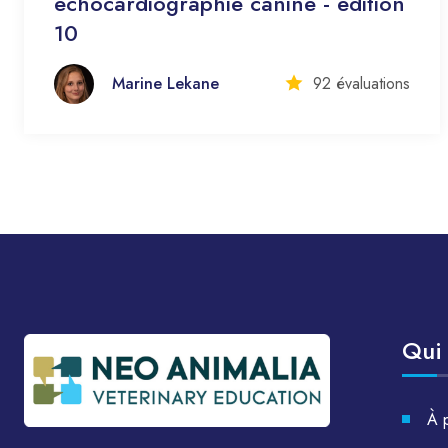
échocardiographie canine - édition
10
Marine Lekane
92 évaluations
Qui
À 