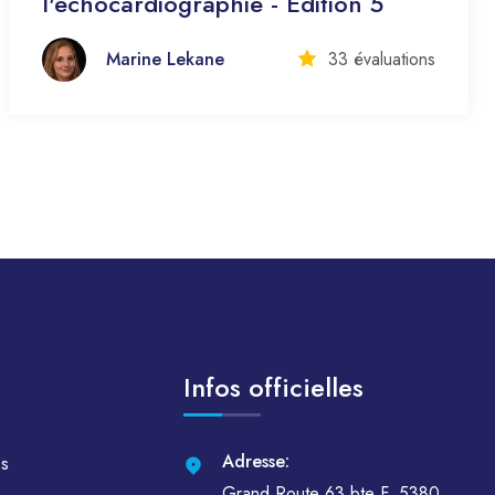
l'échocardiographie - Edition 5
Marine Lekane
33 évaluations
Infos officielles
Adresse:
es
Grand Route 63 bte F, 5380