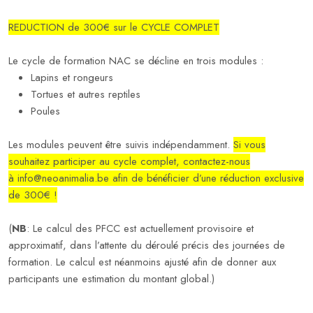
REDUCTION de 300€ sur le CYCLE COMPLET
Le cycle de formation NAC se décline en trois modules :
Lapins et rongeurs
Tortues et autres reptiles
Poules
Les modules peuvent être suivis indépendamment.
Si vous
souhaitez participer au cycle complet, contactez
-nous
à info@neoanimalia.be afin de bénéficier d’une réduction exclusive
de 300€ !
(
NB
: Le calcul des PFCC est actuellement provisoire et
approximatif, dans l’attente du déroulé précis des journées de
formation. Le calcul est néanmoins ajusté afin de donner aux
participants une estimation du montant global.
)