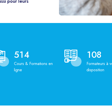
ssi pour leurs
5
1
4
1
0
8
Cours & Formations en
Formateurs à v
ligne
disposition