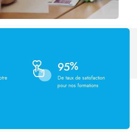
%
9
5
otre
De taux de satisfaction
pour nos formations